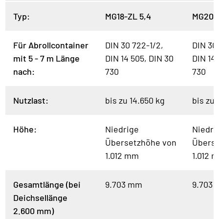
Typ:
MG18-ZL 5,4
MG20-Z
Für Abrollcontainer
DIN 30 722-1/2,
DIN 30
mit 5 - 7 m Länge
DIN 14 505, DIN 30
DIN 14 
nach:
730
730
Nutzlast:
bis zu 14.650 kg
bis zu 
Höhe:
Niedrige
Niedri
Übersetzhöhe von
Überse
1.012 mm
1.012 
Gesamtlänge (bei
9.703 mm
9.703
Deichsellänge
2.600 mm)