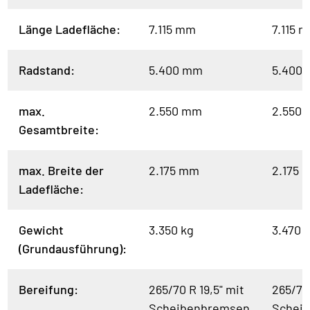
Länge Ladefläche:
7.115 mm
7.115 
Radstand:
5.400 mm
5.400
max.
2.550 mm
2.550
Gesamtbreite:
max. Breite der
2.175 mm
2.175 
Ladefläche:
Gewicht
3.350 kg
3.470 
(Grundausführung):
Bereifung:
265/70 R 19,5" mit
265/70 
Scheibenbremsen
Schei