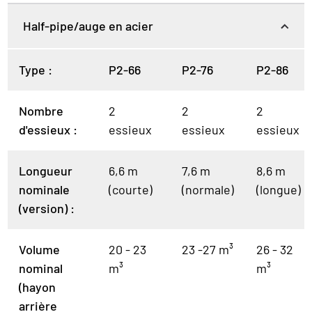
Half-pipe/auge en acier
Type :
P2-66
P2-76
P2-86
Nombre
2
2
2
d'essieux :
essieux
essieux
essieux
Longueur
6,6 m
7,6 m
8,6 m
nominale
(courte)
(normale)
(longue)
(version) :
Volume
20 - 23
23 -27 m³
26 - 32
nominal
m³
m³
(hayon
arrière