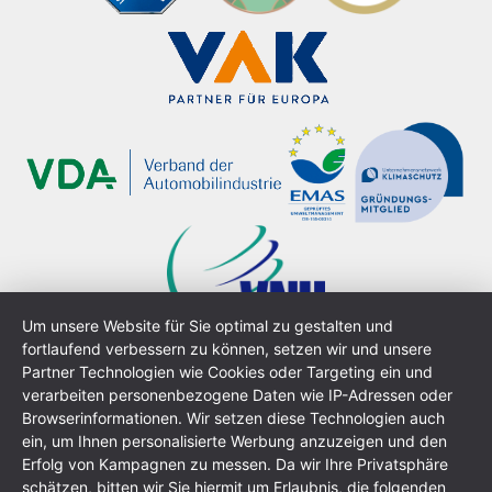
Um unsere Website für Sie optimal zu gestalten und
fortlaufend verbessern zu können, setzen wir und unsere
Partner Technologien wie Cookies oder Targeting ein und
verarbeiten personenbezogene Daten wie IP-Adressen oder
Browserinformationen. Wir setzen diese Technologien auch
ein, um Ihnen personalisierte Werbung anzuzeigen und den
Erfolg von Kampagnen zu messen. Da wir Ihre Privatsphäre
Mentions légales
schätzen, bitten wir Sie hiermit um Erlaubnis, die folgenden