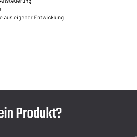
e Ansteuerung
e
le aus eigener Entwicklung
 ein Produkt?