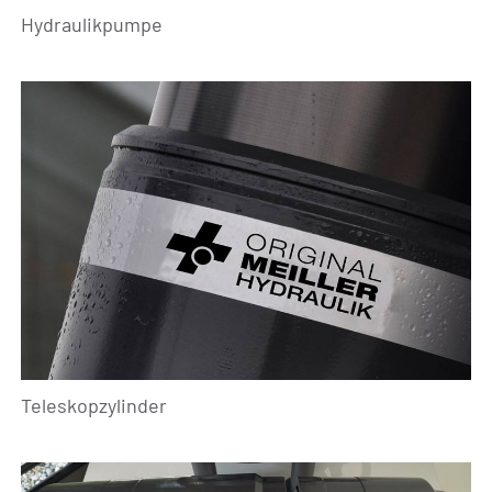
Hydraulikpumpe
Teleskopzylinder