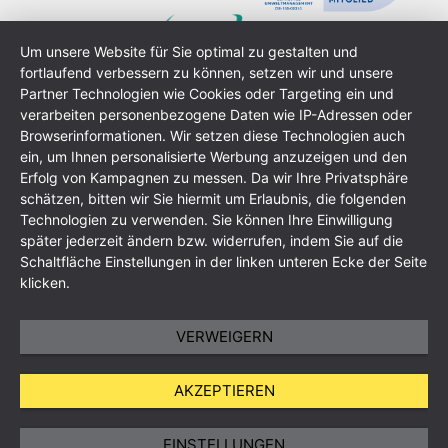
Um unsere Website für Sie optimal zu gestalten und
fortlaufend verbessern zu können, setzen wir und unsere
Partner Technologien wie Cookies oder Targeting ein und
verarbeiten personenbezogene Daten wie IP-Adressen oder
Browserinformationen. Wir setzen diese Technologien auch
ein, um Ihnen personalisierte Werbung anzuzeigen und den
Erfolg von Kampagnen zu messen. Da wir Ihre Privatsphäre
schätzen, bitten wir Sie hiermit um Erlaubnis, die folgenden
Technologien zu verwenden. Sie können Ihre Einwilligung
Dane firmy
Polityka prywatności
OWH
Mapa strony
später jederzeit ändern bzw. widerrufen, indem Sie auf die
Schaltfläche Einstellungen in der linken unteren Ecke der Seite
klicken.
VERWEIGERN
AKZEPTIEREN
EINSTELLUNGEN