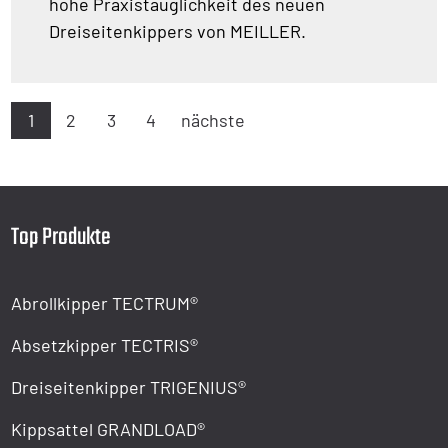
hohe Praxistauglichkeit des neuen
Dreiseitenkippers von MEILLER.
1
2
3
4
nächste
Top Produkte
Abrollkipper TECTRUM®
Absetzkipper TECTRIS®
Dreiseitenkipper TRIGENIUS®
Kippsattel GRANDLOAD®