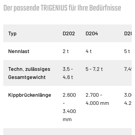
Der passende TRIGENIUS für Ihre Bedürfnisse
Typ
D202
D204
D20
Nennlast
2 t
4 t
5 t
Techn. zulässiges
3,5 -
5 - 7,2 t
7,49 
Gesamtgewicht
4,6 t
Kippbrückenlänge
2.600
2.700 -
3.00
-
4.000 mm
4.2
3.400
mm