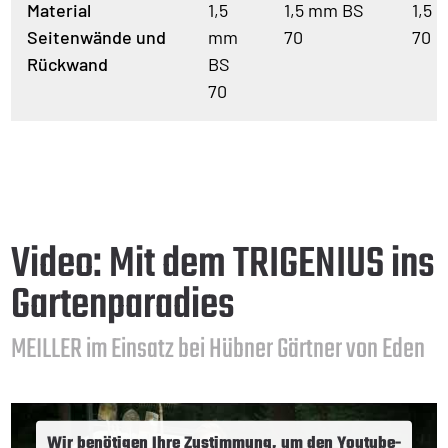
Material
1,5
1,5 mm BS
1,5 
Seitenwände und
mm
70
70
Rückwand
BS
70
Video: Mit dem TRIGENIUS ins
Gartenparadies
MEILLER im Einsatz bei Hübner Gärtner von Eden
Wir benötigen Ihre Zustimmung, um den Youtube-