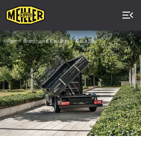
Home
Branchen & Einsätze
GaLa Bau