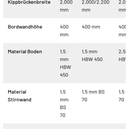
Kippbrückenbreite
2.000
2.000/2.200
2.00
mm
mm
mm
Bordwandhöhe
400
400 mm
400
mm
mm
Material Boden
1,5
1,5 mm
2,5
mm
HBW 450
HBW
HBW
450
Material
1,5
1,5 mm BS
1,5 
Stirnwand
mm
70
70
BS
70