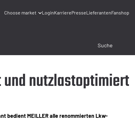
Choose market
Login
Karriere
Presse
Lieferanten
Fanshop
 und nutzlastoptimiert
rant bedient MEILLER alle renommierten Lkw-