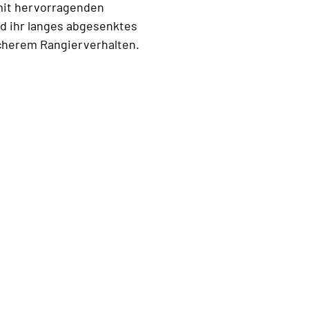
 mit hervorragenden
d ihr langes abgesenktes
acherem Rangierverhalten.