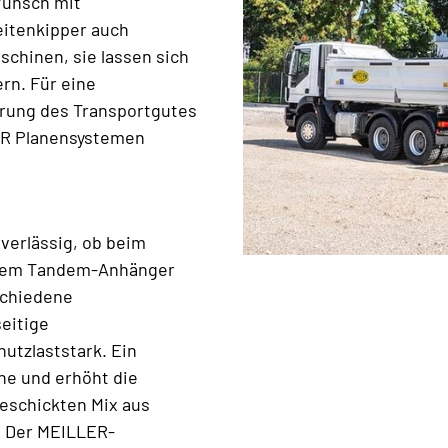
Wunsch mit
eitenkipper auch
schinen, sie lassen sich
rn. Für eine
rung des Transportgutes
LER Planensystemen
verlässig, ob beim
t dem Tandem-Anhänger
schiedene
seitige
nutzlaststark. Ein
he und erhöht die
geschickten Mix aus
. Der MEILLER-