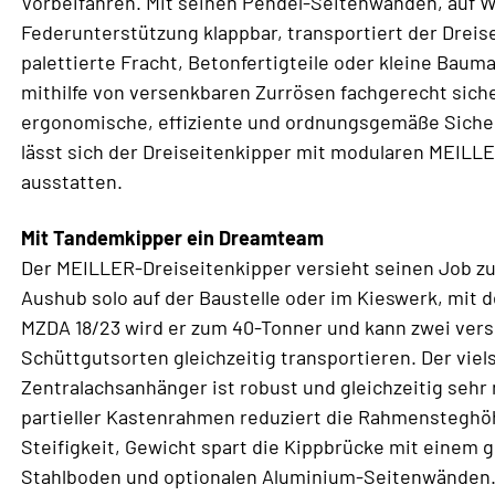
Vorbeifahren. Mit seinen Pendel-Seitenwänden, auf 
Federunterstützung klappbar, transportiert der Dreis
palettierte Fracht, Betonfertigteile oder kleine Bauma
mithilfe von versenkbaren Zurrösen fachgerecht siche
ergonomische, effiziente und ordnungsgemäße Siche
lässt sich der Dreiseitenkipper mit modularen MEIL
ausstatten.
Mit Tandemkipper ein Dreamteam
Der MEILLER-Dreiseitenkipper versieht seinen Job zu
Aushub solo auf der Baustelle oder im Kieswerk, mi
MZDA 18/23 wird er zum 40-Tonner und kann zwei ver
Schüttgutsorten gleichzeitig transportieren. Der viel
Zentralachsanhänger ist robust und gleichzeitig sehr 
partieller Kastenrahmen reduziert die Rahmensteghö
Steifigkeit, Gewicht spart die Kippbrücke mit einem 
Stahlboden und optionalen Aluminium-Seitenwänden